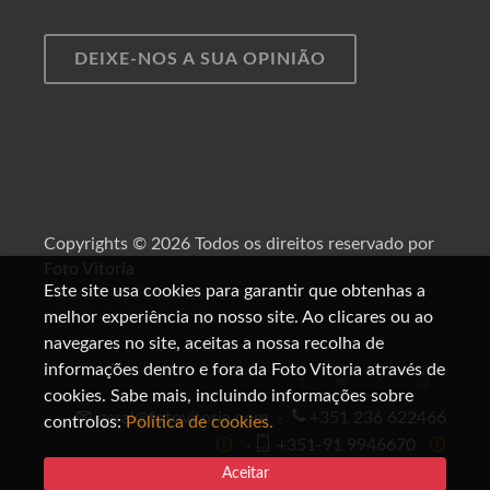
DEIXE-NOS A SUA OPINIÃO
Copyrights © 2026 Todos os direitos reservado por
Foto Vitoria
Este site usa cookies para garantir que obtenhas a
Powerd by Foto Vitoria
melhor experiência no nosso site. Ao clicares ou ao
navegares no site, aceitas a nossa recolha de
informações dentro e fora da Foto Vitoria através de
cookies. Sabe mais, incluindo informações sobre
geral@fotovitoria.com
·
+351 236 622466
controlos:
Política de cookies.
🛈
·
+351-91 9946670
🛈
Aceitar